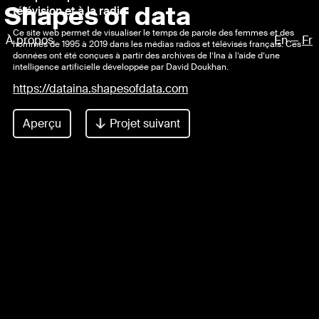
Shapes of data
télévision et à la radio
Ce site web permet de visualiser le temps de parole des femmes et des
À propos
En
—
Fr
hommes de 1995 à 2019 dans les médias radios et télévisés français. Ces
données ont été conçues à partir des archives de l’Ina à l’aide d’une
intelligence artificielle développée par David Doukhan.
https://dataina.shapesofdata.com
Aperçu
Projet suivant